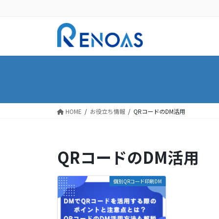
コ
ナ
ン
ビ
テ
ゲ
ン
ー
ツ
シ
に
ョ
移
ン
動
に
移
動
HOME
お役立ち情報
QRコードのDM活用
QRコードのDM活用
個別QRコード印刷DM